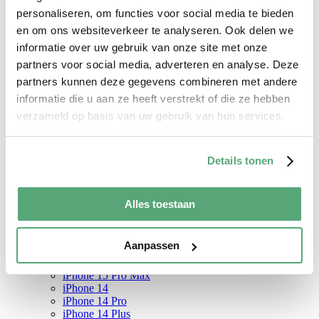
iPhone 12 Mini
personaliseren, om functies voor social media te bieden
iPhone 12 Pro Max
en om ons websiteverkeer te analyseren. Ook delen we
iPhone 11
iPhone 11 Pro
informatie over uw gebruik van onze site met onze
iPhone SE (2020)
partners voor social media, adverteren en analyse. Deze
iPhone Xr
partners kunnen deze gegevens combineren met andere
iPhone Xs
iPhone X
informatie die u aan ze heeft verstrekt of die ze hebben
iPhone 8
verzameld op basis van uw gebruik van hun services.
Screenprotector
iPhone 17
iPhone 17 Pro
iPhone 17 Pro Max
Details tonen
iPhone 17 Air
iPhone 16
iPhone 16 Pro
Alles toestaan
iPhone 16 Plus
iPhone 16 Pro Max
iPhone 15
Aanpassen
iPhone 15 Pro
iPhone 15 Plus
iPhone 15 Pro Max
iPhone 14
iPhone 14 Pro
iPhone 14 Plus