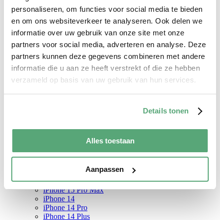
iPhone 12 Mini
personaliseren, om functies voor social media te bieden
iPhone 12 Pro Max
en om ons websiteverkeer te analyseren. Ook delen we
iPhone 11
iPhone 11 Pro
informatie over uw gebruik van onze site met onze
iPhone SE (2020)
partners voor social media, adverteren en analyse. Deze
iPhone Xr
partners kunnen deze gegevens combineren met andere
iPhone Xs
iPhone X
informatie die u aan ze heeft verstrekt of die ze hebben
iPhone 8
verzameld op basis van uw gebruik van hun services.
Screenprotector
iPhone 17
iPhone 17 Pro
iPhone 17 Pro Max
Details tonen
iPhone 17 Air
iPhone 16
iPhone 16 Pro
Alles toestaan
iPhone 16 Plus
iPhone 16 Pro Max
iPhone 15
Aanpassen
iPhone 15 Pro
iPhone 15 Plus
iPhone 15 Pro Max
iPhone 14
iPhone 14 Pro
iPhone 14 Plus