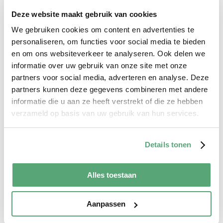
iPhone 12 Mini
iPhone 12 Pro Max
Deze website maakt gebruik van cookies
iPhone 11
We gebruiken cookies om content en advertenties te
iPhone 11 Pro
iPhone SE (2020)
personaliseren, om functies voor social media te bieden
iPhone Xr
en om ons websiteverkeer te analyseren. Ook delen we
iPhone Xs
informatie over uw gebruik van onze site met onze
iPhone X
iPhone 8
partners voor social media, adverteren en analyse. Deze
Screenprotector
partners kunnen deze gegevens combineren met andere
iPhone 17
informatie die u aan ze heeft verstrekt of die ze hebben
iPhone 17 Pro
iPhone 17 Pro Max
verzameld op basis van uw gebruik van hun services.
iPhone 17 Air
iPhone 16
iPhone 16 Pro
Details tonen
iPhone 16 Plus
iPhone 16 Pro Max
iPhone 15
iPhone 15 Pro
Alles toestaan
iPhone 15 Plus
iPhone 15 Pro Max
iPhone 14
Aanpassen
iPhone 14 Pro
iPhone 14 Plus